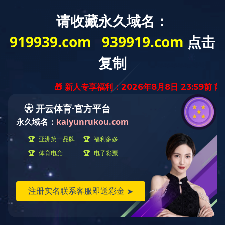
化工新材料
中润人秉承“开拓进取求发展，团结拼搏创一流”的企业精神，以
人才为先导，以技术为依托， 以管理为基础，以质量为生命，
以卓越的表现为目标，厚积薄发 推动创新升级与产业快速发
展。